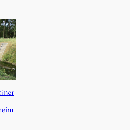
einer
heim