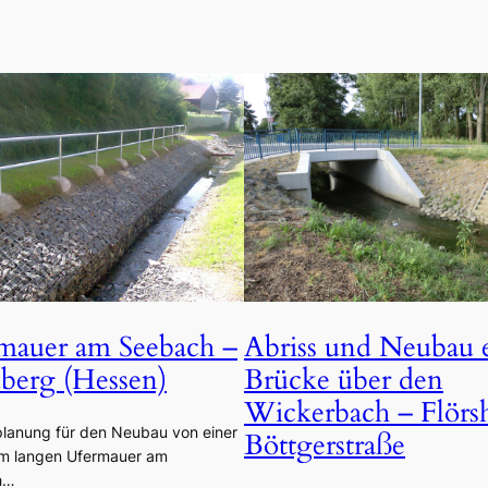
mauer am Seebach –
Abriss und Neubau 
dberg (Hessen)
Brücke über den
Wickerbach – Flörs
planung für den Neubau von einer
Böttgerstraße
 m langen Ufermauer am
h…